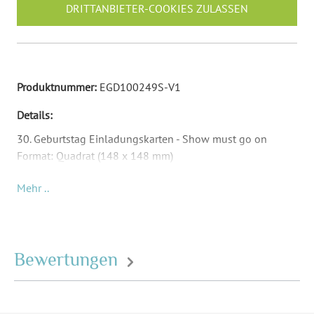
DRITTANBIETER-COOKIES ZULASSEN
Produktnummer:
EGD100249S-V1
Details:
30. Geburtstag Einladungskarten - Show must go on
Format: Quadrat (148 x 148 mm)
Material: Abhängig von Papierauswahl
Mehr ..
Inkl. Druck Ihr
er Texte und Ihrem Foto
Passende Briefumschläge: Quadrat (155 x 155 mm) -
Umschläge sind nicht Teil des Lieferumfangs und müssen
separat bestellt werden.
Bewertungen
Format:
Quadrat (148 x 148 mm)