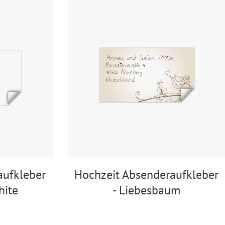
Ballonkarten Hochzeit
Hochzeitsspiele
Empfängeraufkleber
Hochzeit
Absenderaufkleber
Hochzeit
Hochzeit Ringkissen / -
Boxen
Willkommensschilder
aufkleber
Hochzeit Absenderaufkleber
hite
- Liebesbaum