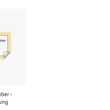
ber -
ung