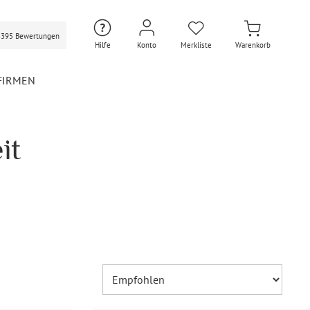
3395 Bewertungen
Hilfe
Konto
Merkliste
Warenkorb
FIRMEN
it
Hochzeit Extras
Hochzeit Briefumschläge
Personalisierte Hochzeit
Umschläge
Gastgeschenke Hochzeit
Briefpapier Hochzeit
Hochzeitsdekoration
Flaschenetiketten
Hochzeit