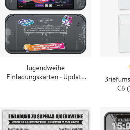
Jugendweihe
Einladungskarten - Update
Briefums
Gaming Handheld
C6 