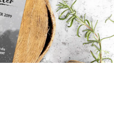
Ballonkarten Hochzeit
Hochzeitsspiele
Empfängeraufkleber
Hochzeit
Absenderaufkleber
Hochzeit
Hochzeit Ringkissen / -
Boxen
Willkommensschilder