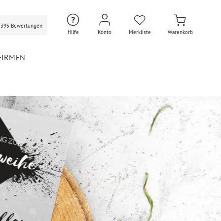
3395 Bewertungen
Hilfe
Konto
Merkliste
Warenkorb
FIRMEN
Hochzeit Extras
Hochzeit Briefumschläge
Personalisierte Hochzeit
Umschläge
Gastgeschenke Hochzeit
Briefpapier Hochzeit
Hochzeitsdekoration
Flaschenetiketten
Hochzeit