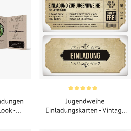
adungen
Jugendweihe
Look -
Einladungskarten - Vintage
r
Eintrittskarten in Weiß