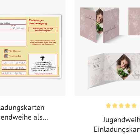
ladungskarten
gendweihe als
Jugendwei
chreibung in Gelb
Einladungskar
Kirschblüt