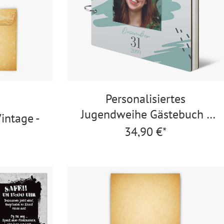
Personalisiertes
Jugendweihe Gästebuch -
intage -
Mai-Glück
34,90 €*