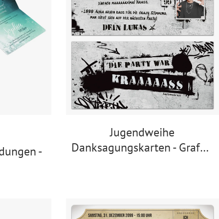
Jugendweihe
Danksagungskarten - Graffiti
dungen -
Jugendsprache
u