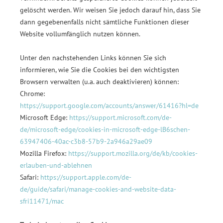
gelöscht werden. Wir weisen Sie jedoch darauf hin, dass Sie
dann gegebenenfalls nicht sämtliche Funktionen dieser
Website vollumfänglich nutzen können.
Unter den nachstehenden Links können Sie sich
informieren, wie Sie die Cookies bei den wichtigsten
Browsern verwalten (u.a. auch deaktivieren) können:
Chrome:
https://support.google.com/accounts/answer/61416?hl=de
Microsoft Edge:
https://support.microsoft.com/de-
de/microsoft-edge/cookies-in-microsoft-edge-lB6schen-
63947406-40ac-c3b8-57b9-2a946a29ae09
Mozilla Firefox:
https://support.mozilla.org/de/kb/cookies-
erlauben-und-ablehnen
Safari:
https://support.apple.com/de-
de/guide/safari/manage-cookies-and-website-data-
sfri11471/mac