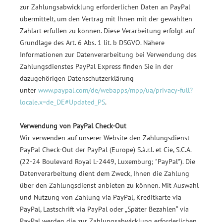
zur Zahlungsabwicklung erforderlichen Daten an PayPal
übermittelt, um den Vertrag mit Ihnen mit der gewählten
Zahlart erfüllen zu können. Diese Verarbeitung erfolgt auf
Grundlage des Art. 6 Abs. 1 lit. b DSGVO. Nähere
Informationen zur Datenverarbeitung bei Verwendung des
Zahlungsdienstes PayPal Express finden Sie in der
dazugehörigen Datenschutzerklärung
unter
www.paypal.com/de/webapps/mpp/ua/privacy-full?
locale.x=de_DE#Updated_PS
.
Verwendung von PayPal Check-Out
Wir verwenden auf unserer Website den Zahlungsdienst
PayPal Check-Out der PayPal (Europe) S.à.r.l. et Cie, S.C.A.
(22-24 Boulevard Royal L-2449, Luxemburg; "PayPal"). Die
Datenverarbeitung dient dem Zweck, Ihnen die Zahlung
über den Zahlungsdienst anbieten zu können. Mit Auswahl
und Nutzung von Zahlung via PayPal, Kreditkarte via
PayPal, Lastschrift via PayPal oder „Später Bezahlen“ via
PayPal werden die zur Zahlungsabwicklung erforderlichen