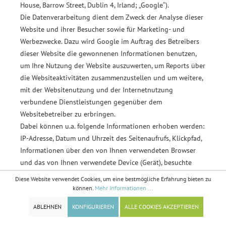
House, Barrow Street, Dublin 4, Irland; „Google“).
Die Datenverarbeitung dient dem Zweck der Analyse dieser
Website und ihrer Besucher sowie für Marketing- und
Werbezwecke. Dazu wird Google im Auftrag des Betreibers
dieser Website die gewonnenen Informationen benutzen,
um Ihre Nutzung der Website auszuwerten, um Reports über
die Websiteaktivitäten zusammenzustellen und um weitere,
mit der Websitenutzung und der Internetnutzung
verbundene Dienstleistungen gegenüber dem
Websitebetreiber zu erbringen.
Dabei können u.a. folgende Informationen erhoben werden:
IP-Adresse, Datum und Uhrzeit des Seitenaufrufs, Klickpfad,
Informationen über den von Ihnen verwendeten Browser
und das von Ihnen verwendete Device (Gerät), besuchte
Seiten, Referrer-URL (Webseite, über die Sie unsere Webseite
Diese Website verwendet Cookies, um eine bestmögliche Erfahrung bieten zu
aufgerufen haben), Standortdaten, Kaufaktivitäten.
Ihre
können.
Mehr Informationen ...
Daten können von Google mit anderen Daten, wie
ABLEHNEN
KONFIGURIEREN
ALLE COOKIES AKZEPTIEREN
beispielsweise Ihrem Suchverlauf, Ihren persönlichen
Accounts, Ihren Nutzungsdaten anderer Geräte und allen