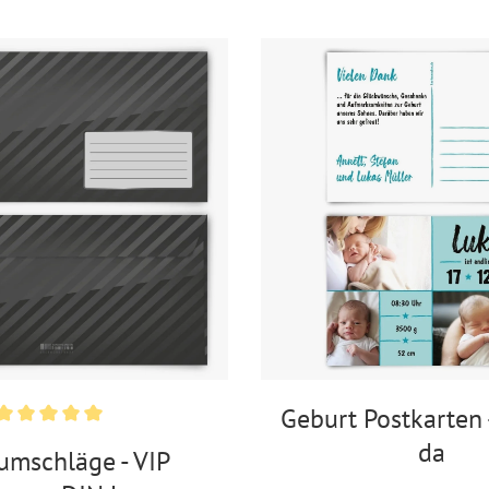
DIN C6
Geburt Postkarten 
da
fumschläge - VIP