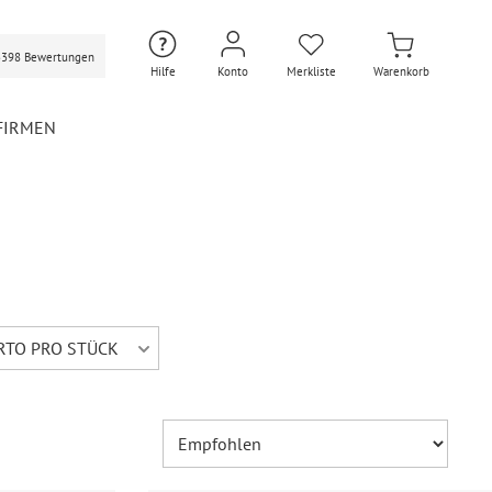
3398 Bewertungen
Hilfe
Konto
Merkliste
Warenkorb
FIRMEN
Hochzeit Extras
Hochzeit Briefumschläge
Personalisierte Hochzeit
Umschläge
RTO PRO STÜCK
Gastgeschenke Hochzeit
Briefpapier Hochzeit
Hochzeitsdekoration
Flaschenetiketten
Hochzeit