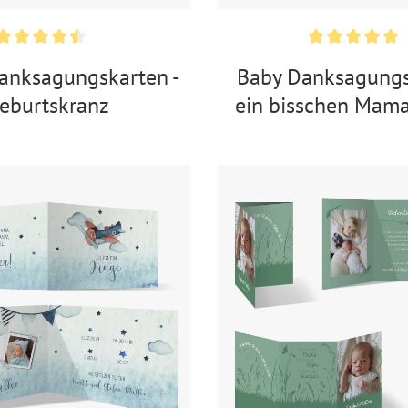
anksagungskarten -
Baby Danksagungs
eburtskranz
ein bisschen Mama
bisschen Pa