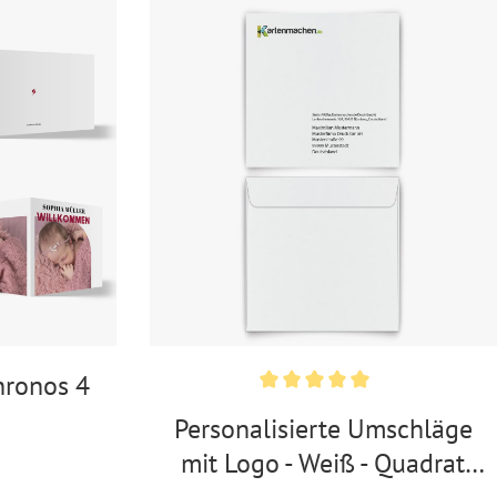
Ballonkarten Hochzeit
Hochzeitsspiele
Empfängeraufkleber
Hochzeit
Absenderaufkleber
Hochzeit
Hochzeit Ringkissen / -
Boxen
Willkommensschilder
hronos 4
Personalisierte Umschläge
mit Logo - Weiß - Quadrat