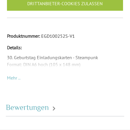
DRITTANBIETER-COOKIES ZULASSEN
Produktnummer:
EGD100252S-V1
Details:
30. Geburtstag Einladungskarten - Steampunk
Format: DIN A6 hoch (105 x 148 mm)
Material: Abhängig von Papierauswahl
Mehr ..
Inkl. Druck Ihrer Texte
Passende Briefumschläge: DIN C6 (162 x 114 mm) -
Umschläge sind nicht Teil des Lieferumfangs und müssen
separat bestellt werden.
Bewertungen
Format:
DIN A6 hoch (105 x 148
mm)