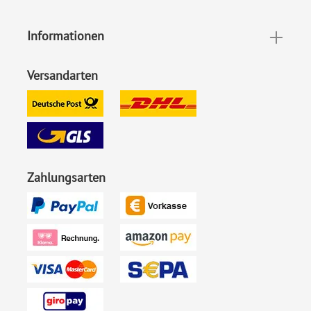
Highlights:
Individuell bedruckt
Informationen
Inklusiv-Leistungen:
Inkl. Druck Ihrer Texte
Versandarten
Motiv:
30 Jahre
Foto:
Ohne Foto
Ecken:
Spitze Ecken
Zahlungsarten
Material:
Bilderdruckpapier 300 g /
m²
, Naturpapier 300 g / m²
Porto pro Stück:
Standardbrief 0,95 € - für
diesen Preis können Sie mit
der Deutschen Post
innerhalb Deutschland