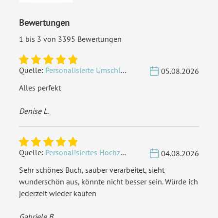
versenden
Bewertungen
EAN:
4251560666014
1 bis 3 von 3395 Bewertungen
Quelle:
Personalisierte Umschläge - Vintage - Quadrat 155 x 155 mm
05.08.2026
Alles perfekt
Denise L.
Quelle:
Personalisiertes Hochzeit Gästebuch A4 - Herzbaum
04.08.2026
Sehr schönes Buch, sauber verarbeitet, sieht
wunderschön aus, könnte nicht besser sein. Würde ich
jederzeit wieder kaufen
Gabriele B.