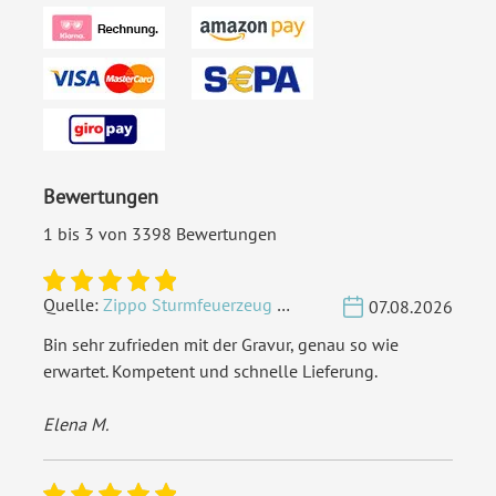
Inklusiv-Leistungen:
Inkl. Gravur Ihrer Inhalte
Personalisierung:
Lasergravur
Extras:
Sonderform
Material:
Acrylglas 3 mm
Bewertungen
EAN:
4251926333567
1 bis 3 von 3398 Bewertungen
Quelle:
Zippo Sturmfeuerzeug Chrom - Verzierte Initialen
07.08.2026
Bin sehr zufrieden mit der Gravur, genau so wie
erwartet. Kompetent und schnelle Lieferung.
Elena M.