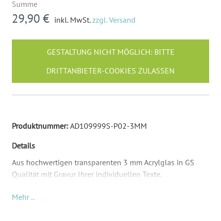
Summe
29,90 €
inkl. MwSt.
zzgl. Versand
GESTALTUNG NICHT MÖGLICH: BITTE
DRITTANBIETER-COOKIES ZULASSEN
Produktnummer:
AD109999S-P02-3MM
Details
Aus hochwertigen transparenten 3 mm Acrylglas in GS
Qualität mit Gravur Ihrer individuellen Texte.
Ihre individuellen Inhalte werden mit einem Laser
Mehr ..
eingraviert / eingebrannt. Die Gravurfarbe ist dann
Hellgrau. Durch dieses Produktionsverfahren wird keine