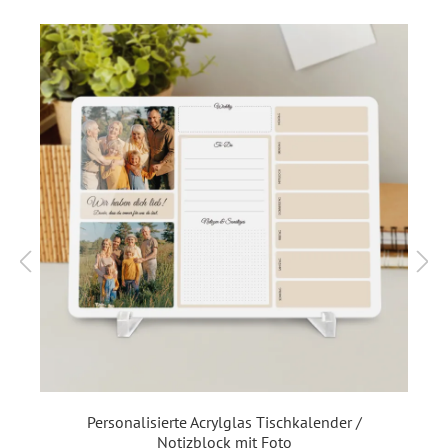
beschädigt werden.
Es ist für mehrere Jahre in Folge nutzbar. Einfach die
Woche dazuschreiben und Kollegen mit den Uhrzeiten
eintragen. Es ist für 7 Tage (Mo. - So.) angelegt. Es ist für
bis zu 7 Mitarbeiter. Durch verschiedene Farbe kann man
Farbcodes nutzen (z.B. Bestimmte Mitarbeiter kriegen eine
bestimmte Farbe oder bestimmte Schicht Uhrzeit in
bestimmter Farbe).
Unser Kursplan ist nicht nur funktional, sondern auch ein
stilvolles Accessoire. Er ist perfekt für die Wandmontage
geeignet und passt sich jeder Einrichtung an. Im
Lieferumfang sind 4 Abstandhalter (12 mm Durchmesser
und insgesamt 22 mm Länge), 4 Schrauben und 4 Dübel
enthalten: Damit hängt das Schild mit ca. 15mm von der
Wand weg. Es wird mit Schutzfolie auf der Vorderseite
geliefert. Diese bitte unbedingt abziehen. Die Folie ist sehr
Personalisierte Acrylglas Tischkalender /
eng anliegend und wird daher leider oft übersehen. Sie
Notizblock mit Foto