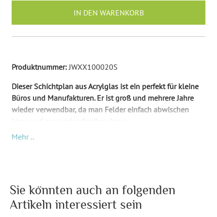
IN DEN WARENKORB
Produktnummer:
JWXX100020S
Dieser Schichtplan aus Acrylglas ist ein perfekt für kleine
Büros und Manufakturen. Er ist groß und mehrere Jahre
wieder verwendbar, da man Felder einfach abwischen
kann und neue reinschreiben kann.
Mehr ..
Unser Plan wird aus
hochwertigem Acrylglas
hergestellt.
Er ist glänzend und transparent (bis auf die bedruckten
Stellen natürlich). Der UV-Direktdruck sorgt dafür, dass die
Farben lange Zeit lebendig bleiben. Der Druck erfolgt auf
der Rückseite, daher sind
keine störenden Elemente beim
Sie könnten auch an folgenden
Schreiben zu befürchten
. Dadurch wird vermieden, dass
Artikeln interessiert sein
Teile des Drucks versehentlich weggekratzt oder