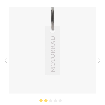
Schlüssel / Schlüsselbund hängen und wissen sofort,
wofür die Schlüssel sind. Besonders gut geeignet für
Schlüssel, die man nicht täglich braucht und bei sich hat.
Format:
Rechteck (Breite 15 mm,
Höhe 50 mm)
Highlights:
Mit Schlüsselring
,
Transparent
, laserpolierte
Kante
Motiv:
Tiefgarage
Personalisierung:
Keine
Material:
Acrylglas 3 mm
EAN:
4251926326699