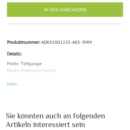
IN DEN WARENKORB
Produktnummer:
ADXX100122S-A05-3MM
Details:
Motiv: Tiefgarage
Marke: Kartenmachen.de
Format: Rechteck (Breite 15 mm, Höhe 50 mm)
Mehr ..
Material: Acrylglas 3 mm
Leicht (nur ca. 10 g mit dem Ring), Transparent und Robust.
Mit Stahl Schlüsselring
Gut lesbare und hochwertige Lasergravur
Sie könnten auch an folgenden
UV-Beständiges Acrylglas
Artikeln interessiert sein
Diesen Schlüsselanhänger können Sie auf ein separaten