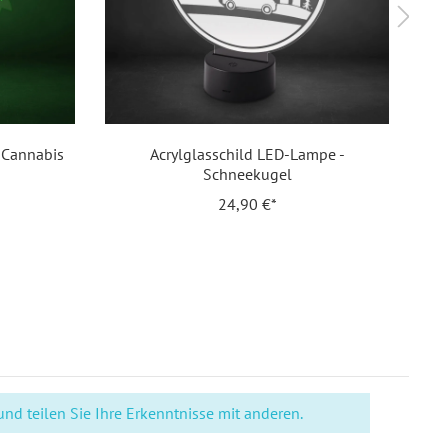
ronaut
ine
ylglas 4 mm mit LED Sockel
 Cannabis
Acrylglasschild LED-Lampe -
A
51926320239
Schneekugel
24,90 €*
d teilen Sie Ihre Erkenntnisse mit anderen.