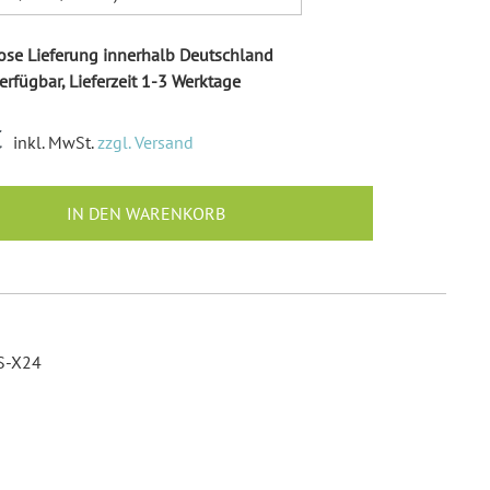
Ballonkarten Hochzeit
Hochzeitsspiele
se Lieferung innerhalb Deutschland
Empfängeraufkleber
erfügbar, Lieferzeit 1-3 Werktage
Hochzeit
Absenderaufkleber
€
inkl. MwSt.
zzgl. Versand
Hochzeit
Hochzeit Ringkissen / -
IN DEN WARENKORB
Boxen
Willkommensschilder
S-X24