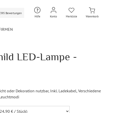
3395 Bewertungen
Hilfe
Konto
Merkliste
Warenkorb
FIRMEN
hild LED-Lampe -
Hochzeit Extras
Hochzeit Briefumschläge
Personalisierte Hochzeit
Umschläge
Gastgeschenke Hochzeit
Briefpapier Hochzeit
licht oder Dekoration nutzbar
, Inkl. Ladekabel
, Verschiedene
Hochzeitsdekoration
 Leuchtmodi
Flaschenetiketten
Hochzeit