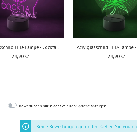
Motiv:
Ast
Personalisierung:
Ke
Material:
Acr
sschild LED-Lampe - Cocktail
Acrylglasschild LED-Lampe -
EAN:
42
24,90 €*
24,90 €*
Bewertungen nur in der aktuellen Sprache anzeigen.
Keine Bewertungen gefunden. Gehen Sie voran un