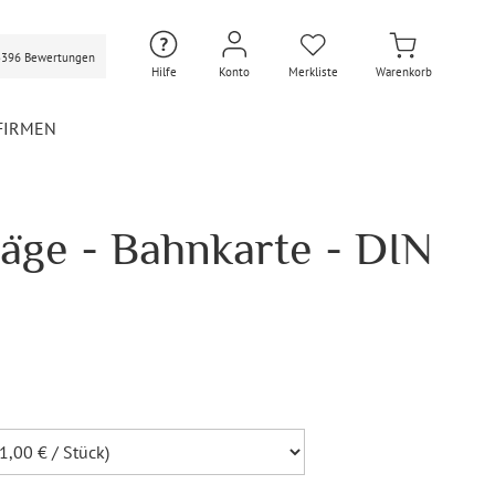
3396 Bewertungen
Hilfe
Konto
Merkliste
Warenkorb
FIRMEN
äge - Bahnkarte - DIN
Hochzeit Extras
Hochzeit Briefumschläge
Personalisierte Hochzeit
Umschläge
Gastgeschenke Hochzeit
Briefpapier Hochzeit
Hochzeitsdekoration
Flaschenetiketten
Hochzeit