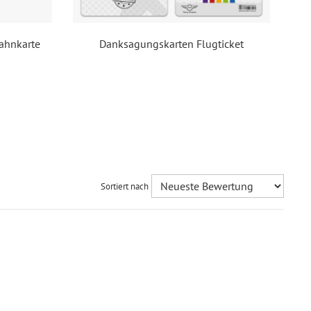
51069619443
Bahnkarte
Danksagungskarten Flugticket
Sortiert nach