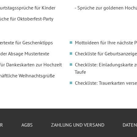
urtstagssprüche für Kinder
Sprüche zur goldenen Hochz
üche für Oktoberfest-Party
ertexte für Geschenktipps
Mottoideen für Ihre nächste P
oder Absage Mustertexte
Checkliste für Geburtsanzeige
für Dankeskarten zur Hochzeit
Checkliste: Einladungskarte z
Taufe
häftliche Weihnachtsgrüße
Checkliste: Trauerkarten vers
ER
AGBS
ZAHLUNG UND VERSAND
DATE