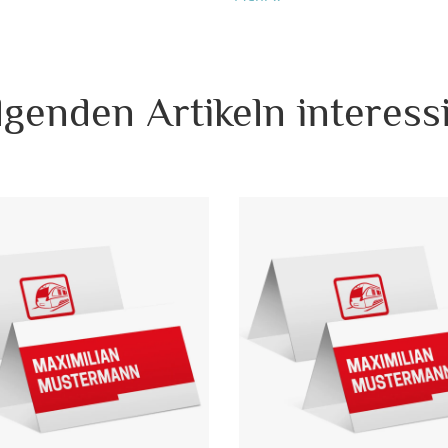
Das Format dieser Briefumschlä
Karten im Format DIN Lang (21
lgenden Artikeln interessi
Wenn Sie diese Briefumschläg
werden diese zusammen versende
Einladungskarten Ihre Texte + 
Einladungskarten bestellen, er
nächster Werktag).
Format:
DI
Motiv:
Wu
Material:
Pap
Porto pro Stück:
Sta
De