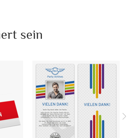
ge ist DIN Lang (220 x 110 mm) - damit passen all unsere
0 x 98 mm) in diesen Umschlag hinein.
ert sein
e zusammen mit den passenden Einladungskarten bestellen,
t. Somit werden wir erst versenden, sobald wir für die
Druckfreigabe haben. Sollten Sie diese Briefumschläge ohne
folgt der Versand schnellstmöglich (selber oder max.
N Lang quer (220 x 110 mm)
nschname
ier 80 g / m²
ndardbrief 0,95 € - für diesen Preis können Sie mit der
utschen Post innerhalb Deutschland versenden