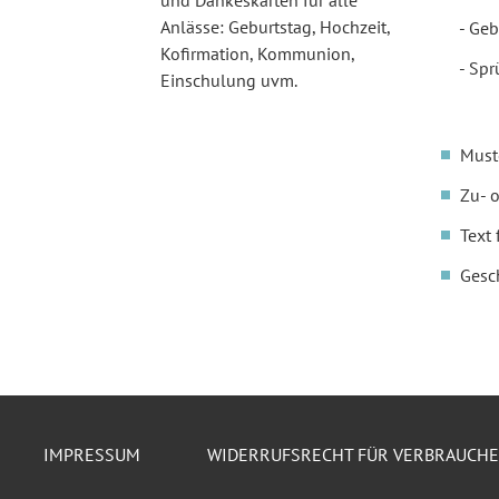
und Dankeskarten für alle
Anlässe: Geburtstag, Hochzeit,
Geb
Kofirmation, Kommunion,
Spr
Einschulung uvm.
Must
Zu- 
Text 
Gesc
IMPRESSUM
WIDERRUFSRECHT FÜR VERBRAUCH