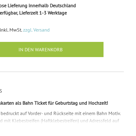
Ballonkarten Hochzeit
se Lieferung innerhalb Deutschland
Hochzeitsspiele
erfügbar, Lieferzeit 1-3 Werktage
Empfängeraufkleber
Hochzeit
inkl. MwSt.
zzgl. Versand
Absenderaufkleber
Hochzeit
IN DEN WARENKORB
Hochzeit Ringkissen / -
Boxen
Willkommensschilder
S
arten als Bahn Ticket für Geburtstag und Hochzeit!
 bedruckt auf Vorder- und Rückseite mit einem Bahn Motiv.
 mit Klebestreifen (Haftklebestreifen) und Adressfeld auf
sind hauptsächlich in Weiß und Rot. Auf beiden Seiten ist
erseite ist oben links eine Illustration von einem Zug.