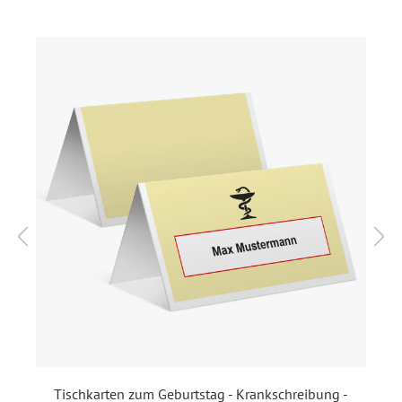
Das Format dieser Briefumschläge ist DIN C6 (162 x 114
mm) - damit passen all unsere Karten im Format DIN A6
(148 x 105 mm) in diesen Umschlag hinein.
Wenn Sie diese Briefumschläge zusammen mit den
passenden Einladungskarten bestellen, werden diese
zusammen versendet. Somit werden wir erst versenden,
sobald wir für die Einladungskarten Ihre Texte +
Druckfreigabe haben. Sollten Sie diese Briefumschläge
ohne Einladungskarten bestellen, erfolgt der Versand
schnellstmöglich (selber oder max. nächster Werktag).
Format:
DIN C6 quer (162 x 114 mm)
Motiv:
Wunschname
Material:
Papier 80 g / m²
Tischkarten zum Geburtstag - Krankschreibung -
Porto pro Stück:
Standardbrief 0,95 € - für