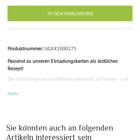
IN DEN WARENKORB
Produktnummer:
UGXX100027S
Passend zu unseren Einladungskarten als ärztliches
Rezept!
Die Umschläge sind vollflächig bedruckt auf Vorder- und
Rückseite mit einem Rezept Motiv und einem Adressfeld
Mehr ..
auf Vorderseite. Ohne Fenster und selbstklebend mit
Klebestreifen (Haftklebestreifen). Die Umschläge sind
hauptsächlich Rosa, Rot und Blau. Auf der Vorderseite
steht unten links "Wichtige Unterlagen" und auf der
Rückseite steht "Persönlich" (als Illustration eines
Sie könnten auch an folgenden
Stempels).
Artikeln interessiert sein