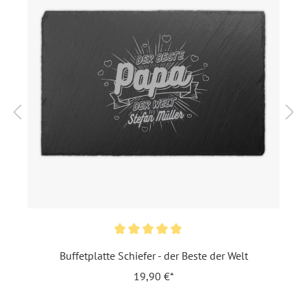
Kältespeicherung zur
Kühlung von Lebensmittel
,
Naturbelassener Rand
,
Rutschfeste Füße
Inklusiv-Leistungen:
Inkl. Gravur Ihrer Inhalte
Motiv:
Initialen
Personalisierung:
Lasergravur
Material:
Schiefer
EAN:
4251069669998
Buffetplatte Schiefer - der Beste der Welt
19,90 €*