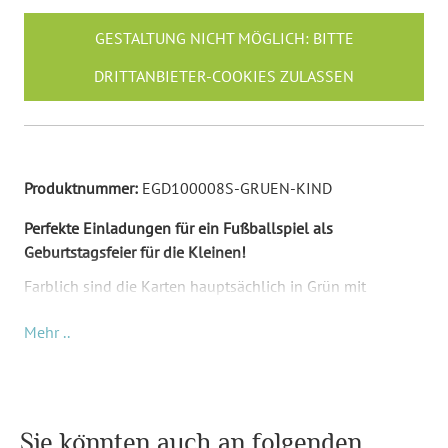
GESTALTUNG NICHT MÖGLICH: BITTE
DRITTANBIETER-COOKIES ZULASSEN
Produktnummer:
EGD100008S-GRUEN-KIND
Perfekte Einladungen für ein Fußballspiel als
Geburtstagsfeier für die Kleinen!
Farblich sind die Karten hauptsächlich in Grün mit
schwarzer Schrift. Ihr Inhalt kommt auf die Vorderseite
Mehr ..
(oberer Teil des Produktbildes) und ersetzt unseren
Musterinhalt. Es ist ein Illustration von einem Pokal
zusehen mit Initialen und dem Alter auf der Karte drauf.
Außerdem sind noch mehrere Fußball typische
Illustrationen zu sehen (Tor, Fußballschuh,
Sie könnten auch an folgenden