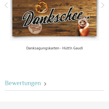
Inklusiv-Leistungen:
Inkl. Druck Ihrer Texte
Foto:
Mit Foto
Ecken:
Abgerundete Ecken
Material:
Bilderdruckpapier 300 g /
m²
, Naturpapier 300 g / m²
Danksagungskarten - Hütt'n Gaudi
Porto pro Stück:
Standardbrief 0,95 € - für
diesen Preis können Sie mit
der Deutschen Post
innerhalb Deutschland
versenden
Bewertungen
EAN:
4251069605897