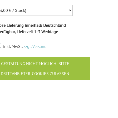
Ballonkarten Hochzeit
Hochzeitsspiele
Empfängeraufkleber
Hochzeit
se Lieferung innerhalb Deutschland
erfügbar, Lieferzeit 1-3 Werktage
Absenderaufkleber
Hochzeit
€
Hochzeit Ringkissen / -
inkl. MwSt.
zzgl. Versand
Boxen
Willkommensschilder
GESTALTUNG NICHT MÖGLICH: BITTE
DRITTANBIETER-COOKIES ZULASSEN