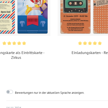
Material:
Bil
Porto pro Stück:
Sta
De
EAN:
42
ngskarte als Eintrittskarte -
Einladungskarten - Re
Zirkus
Bewertungen nur in der aktuellen Sprache anzeigen.
14.11.2024