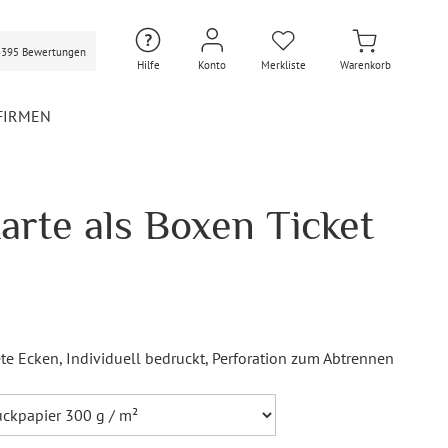
3395 Bewertungen
Hilfe
Konto
Merkliste
Warenkorb
FIRMEN
arte als Boxen Ticket
Hochzeit Extras
Hochzeit Briefumschläge
Personalisierte Hochzeit
Umschläge
Gastgeschenke Hochzeit
Briefpapier Hochzeit
te Ecken
, Individuell bedruckt
, Perforation zum Abtrennen
Hochzeitsdekoration
Flaschenetiketten
Hochzeit