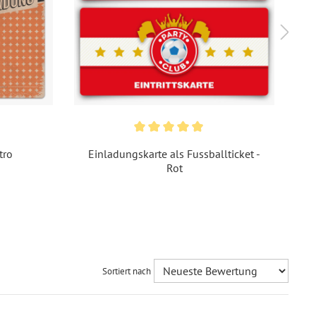
derdruckpapier 300 g / m²
, Naturpapier 300 g / m²
ndardbrief 0,95 € - für diesen Preis können Sie mit der
utschen Post innerhalb Deutschland versenden
51069600649
tro
Einladungskarte als Fussballticket -
Rot
Sortiert nach