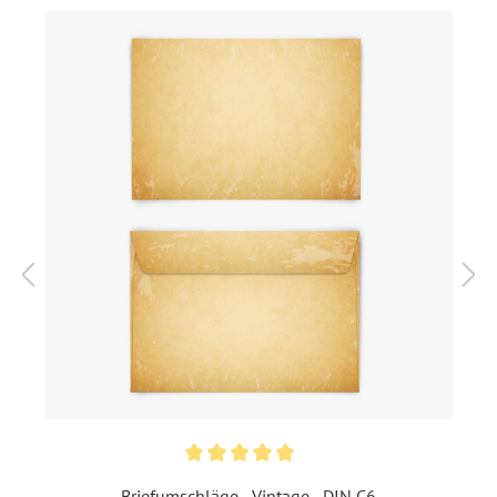
gedruckt.
Format:
DIN A6 hoch (105 x 148
mm)
Highlights:
Individuell bedruckt
Inklusiv-Leistungen:
Inkl. Druck Ihrer Texte
Foto:
Ohne Foto
Ecken:
Spitze Ecken
Material:
Bilderdruckpapier 300 g /
m²
, Naturpapier 300 g / m²
Porto pro Stück:
Standardbrief 0,95 € - für
diesen Preis können Sie mit
der Deutschen Post
Briefumschläge - Vintage - DIN C6