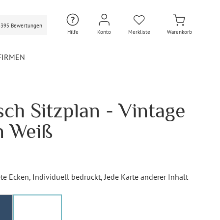
3395 Bewertungen
Hilfe
Konto
Merkliste
Warenkorb
FIRMEN
sch Sitzplan - Vintage
Hochzeit Extras
Hochzeit Briefumschläge
n Weiß
Personalisierte Hochzeit
Umschläge
Gastgeschenke Hochzeit
Briefpapier Hochzeit
te Ecken
, Individuell bedruckt
, Jede Karte anderer Inhalt
Hochzeitsdekoration
Flaschenetiketten
Hochzeit