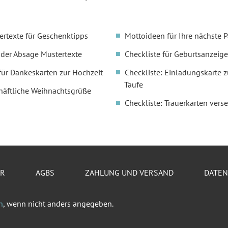
ertexte für Geschenktipps
Mottoideen für Ihre nächste P
oder Absage Mustertexte
Checkliste für Geburtsanzeige
für Dankeskarten zur Hochzeit
Checkliste: Einladungskarte z
Taufe
häftliche Weihnachtsgrüße
Checkliste: Trauerkarten vers
ER
AGBS
ZAHLUNG UND VERSAND
DATE
n
, wenn nicht anders angegeben.