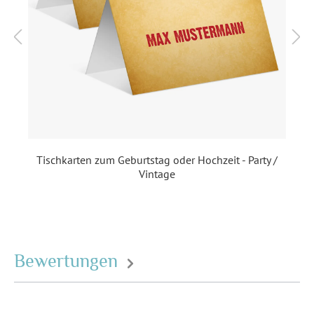
Individuell bedruckt
,
Perforation zum Abtrennen
Inklusiv-Leistungen:
Inkl. Druck Ihrer Texte
Foto:
Ohne Foto
Ecken:
Abgerundete Ecken
Tischkarten zum Geburtstag oder Hochzeit - Party /
Material:
Bilderdruckpapier 300 g /
Vintage
m²
, Naturpapier 300 g / m²
Porto pro Stück:
Standardbrief 0,95 € - für
diesen Preis können Sie mit
der Deutschen Post
Bewertungen
innerhalb Deutschland
versenden