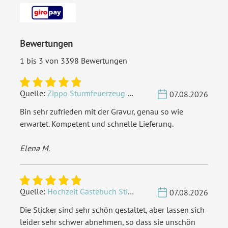
Lasergeschnitten
Material:
Birkensperrholz (10mm dick)
Bewertungen
EAN:
4251560691115
1 bis 3 von 3398 Bewertungen
Quelle:
Zippo Sturmfeuerzeug Chrom - Verzierte Initialen
07.08.2026
Bin sehr zufrieden mit der Gravur, genau so wie
erwartet. Kompetent und schnelle Lieferung.
Elena M.
Quelle:
Hochzeit Gästebuch Sticker 40 Fragen - Weiß
07.08.2026
Die Sticker sind sehr schön gestaltet, aber lassen sich
leider sehr schwer abnehmen, so dass sie unschön