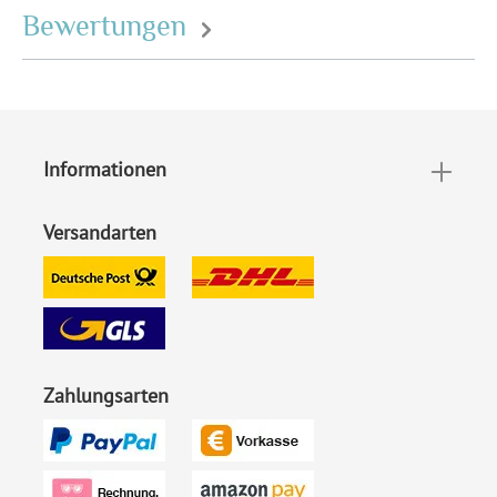
Bewertungen
EAN:
4251560646368
Informationen
Versandarten
Zahlungsarten