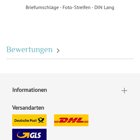
Briefumschläge - Foto-Streifen - DIN Lang
Die Karten werden auf hochwertigem
300g/qm Papier
gedruckt und überzeugen durch eine hervorragende
Druckqualität. Perfekt, um Ihre Danksagung stilvoll und
verantwortungsvoll zu gestalten.
Schnell und unkompliziert geliefert
Bewertungen
Freuen Sie sich auf eine zügige und zuverlässige
Lieferung Ihrer Karten. Durch die lokale Fertigung können
Sie sicher sein, dass Ihre Bestellung zeitnah bei Ihnen
ankommt. So wird die Planung Ihrer Feier noch einfacher!
Informationen
Format:
DIN Lang quer (210 x 98
mm)
Versandarten
Highlights:
Individuell bedruckt
, Mit
Ihrem Foto
Inklusiv-Leistungen:
Inkl. Druck Ihrer Texte und