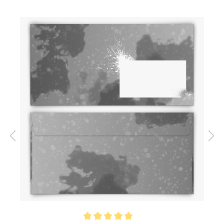
Ein einzigartiges Graffiti-Design für coole Anlässe
Das
Graffiti-Motiv
mit seinen auffälligen Sprühdosen-
Effekten, Pfeilen und kreativen Elementen sorgt für einen
urbanen, jugendlichen Look. Dieses Design ist perfekt
abgestimmt auf die Bedürfnisse der jungen Generation
und hebt sich durch seinen modernen Stil deutlich ab.
Egal ob Jugendweihe, Geburtstag oder ein anderes Event
– diese Karte passt immer!
Personalisierung leicht gemacht
Gestalten Sie Ihre Karten ganz individuell! Laden Sie Ihr
eigenes Foto hoch, ändern Sie die Texte und verleihen Sie
der Karte Ihre persönliche Note. Dank des flexiblen
Online-Editors ist die Anpassung intuitiv und schnell.
Damit wird jede Karte zu einem einzigartigen Unikat, das
Freunde und Familie begeistert.
Qualität – Made in Germany