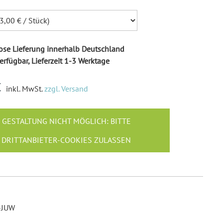
Ballonkarten Hochzeit
Hochzeitsspiele
Empfängeraufkleber
Hochzeit
se Lieferung innerhalb Deutschland
Absenderaufkleber
erfügbar, Lieferzeit 1-3 Werktage
Hochzeit
€
Hochzeit Ringkissen / -
inkl. MwSt.
zzgl. Versand
Boxen
Willkommensschilder
GESTALTUNG NICHT MÖGLICH: BITTE
DRITTANBIETER-COOKIES ZULASSEN
-JUW