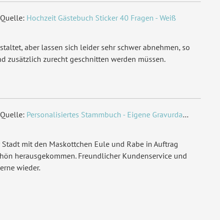
Quelle:
Hochzeit Gästebuch Sticker 40 Fragen - Weiß
ndardbrief 0,95 € - für diesen Preis können Sie mit der
utschen Post innerhalb Deutschland versenden
staltet, aber lassen sich leider sehr schwer abnehmen, so
51926353992
nd zusätzlich zurecht geschnitten werden müssen.
Quelle:
Personalisiertes Stammbuch - Eigene Gravurdatei hochladen
 Stadt mit den Maskottchen Eule und Rabe in Auftrag
chön herausgekommen. Freundlicher Kundenservice und
erne wieder.