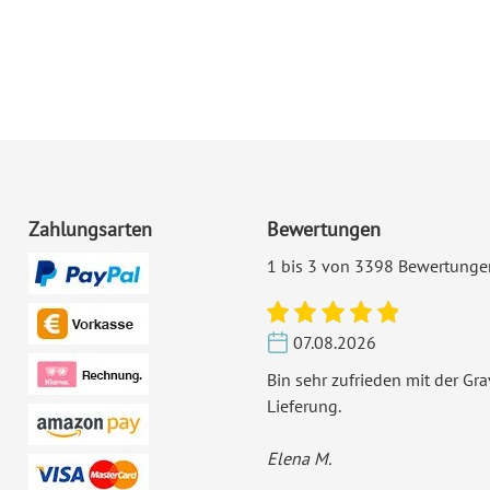
Als
Made in Germany Produkt
ga
vollständig mit Ihren persönli
aus Typografie und der auswähl
wichtigen Lebensabschnitts. Di
zeitnahe Lieferung.
Format:
Zic
42
Zahlungsarten
Bewertungen
1 bis 3 von 3398 Bewertunge
Highlights:
Ind
Inklusiv-Leistungen:
Ink
07.08.2026
Bin sehr zufrieden mit der Gr
Foto:
Mit
Lieferung.
Ecken:
Spi
Elena M.
Material:
Bil