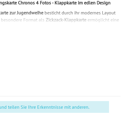
skarte Chronos 4 Fotos - Klappkarte im edlen Design
arte zur Jugendweihe
besticht durch ihr modernes Layout
s besondere Format als
Zickzack-Klappkarte
ermöglicht eine
n Bildern und bietet ausreichend Platz für Ihren
 besondere Momente
ochwertigem 300g/qm starkem Papier
gefertigt, was ihr
leiht. Das großzügige DIN Lang Format von 420x98mm
sreichend Raum für alle wichtigen Informationen und macht
 Erinnerungsstück.
im natürlichen Ambiente
llen Portraitaufnahmen
vermitteln Reife und Aufbruch -
r Jugendweihe. Die verschiedenen Perspektiven der
d teilen Sie Ihre Erkenntnisse mit anderen.
isches Gesamtbild und machen jede Einladung zu einem
 für Ihren besonderen Tag