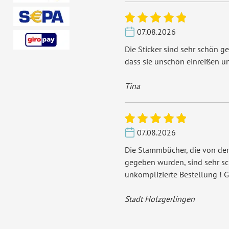
Porto pro Stück:
Sta
07.08.2026
De
Die Sticker sind sehr schön ge
EAN:
42
dass sie unschön einreißen u
Tina
07.08.2026
Die Stammbücher, die von der
gegeben wurden, sind sehr s
unkomplizierte Bestellung ! G
Stadt Holzgerlingen