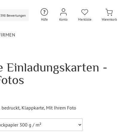
3398 Bewertungen
Hilfe
Konto
Merkliste
Warenkorb
FIRMEN
 Einladungskarten -
Hochzeit Extras
Hochzeit Briefumschläge
Fotos
Personalisierte Hochzeit
Umschläge
Gastgeschenke Hochzeit
Briefpapier Hochzeit
l bedruckt
, Klappkarte
, Mit Ihrem Foto
Hochzeitsdekoration
Flaschenetiketten
Hochzeit