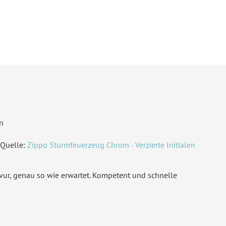
rantieren wir höchste Qualitätsstandards. Die Karte kann
chen Texten und Fotos gestaltet werden. Der moderne Mix
baren Akzentfarbe unterstreicht die Bedeutung dieses
e schnelle Produktion in Deutschland ermöglicht eine
kzackfalz DIN Lang quer (geschlossen 210 x 99 mm, offen
0 x 99 mm)
n
ividuell bedruckt
, Klappkarte
, Mit Ihrem Foto
Quelle:
Zippo Sturmfeuerzeug Chrom - Verzierte Initialen
l. Druck Ihrer Texte
avur, genau so wie erwartet. Kompetent und schnelle
 Foto
tze Ecken
derdruckpapier 300 g / m²
, Naturpapier 300 g / m²