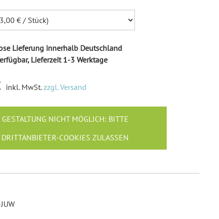
Ballonkarten Hochzeit
Hochzeitsspiele
Empfängeraufkleber
Hochzeit
se Lieferung innerhalb Deutschland
Absenderaufkleber
erfügbar, Lieferzeit 1-3 Werktage
Hochzeit
€
Hochzeit Ringkissen / -
inkl. MwSt.
zzgl. Versand
Boxen
Willkommensschilder
GESTALTUNG NICHT MÖGLICH: BITTE
DRITTANBIETER-COOKIES ZULASSEN
-JUW