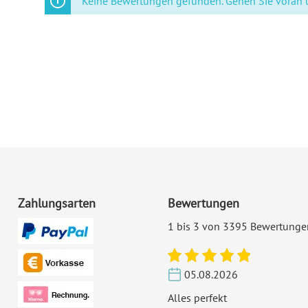
Keine Bewertungen gefunden. Gehen Sie voran un
Format:
DI
Highlights:
Ind
Inklusiv-Leistungen:
Ink
Foto:
Mit
Ecken:
Spi
Material:
Bil
Zahlungsarten
Bewertungen
Porto pro Stück:
Sta
1 bis 3 von 3395 Bewertunge
De
EAN:
42
05.08.2026
Alles perfekt