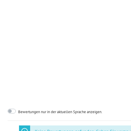
Hochwertige Qualität für eine
Gedruckt auf
premium 300g/qm
durch ihre exzellente Haptik un
Bedeutung dieses besonderen 
Erinnerungsstück.
Perfekte Kombination aus Emot
Die Vorderseite weckt mit den 
Emotionen, während die Rückse
Von der Anschrift des Veranstal
Rückmeldungen – alles ist klar 
Schnelle und unkomplizierte B
Bestellen Sie Ihre individuel
Sie sie zeitnah direkt nach Hau
Bewertungen nur in der aktuellen Sprache anzeigen.
die rasche Produktion in Deuts
Einladungskarten rechtzeitig i