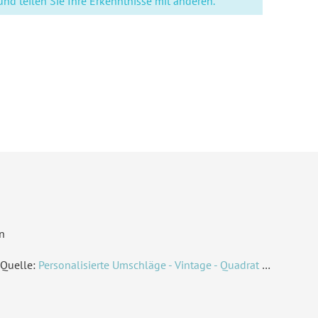
d teilen Sie Ihre Erkenntnisse mit anderen.
N A6 hoch (105 x 148 mm)
ividuell bedruckt
, Mit Ihrem Foto
l. Druck Ihrer Texte und Ihrem Foto
 Foto
tze Ecken
derdruckpapier 300 g / m²
, Naturpapier 300 g / m²
ndardbrief 0,95 € - für diesen Preis können Sie mit der
n
utschen Post innerhalb Deutschland versenden
Quelle:
Personalisierte Umschläge - Vintage - Quadrat 155 x 155 mm
51926353176