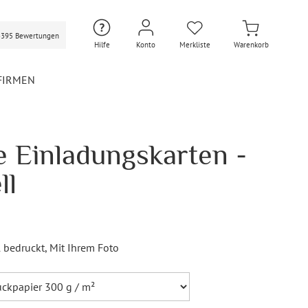
3395 Bewertungen
Hilfe
Konto
Merkliste
Warenkorb
FIRMEN
 Einladungskarten -
Hochzeit Extras
Hochzeit Briefumschläge
ll
Personalisierte Hochzeit
Umschläge
Gastgeschenke Hochzeit
Briefpapier Hochzeit
l bedruckt
, Mit Ihrem Foto
Hochzeitsdekoration
Flaschenetiketten
Hochzeit