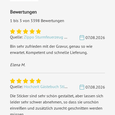
innerhalb Deutschland
versenden
Bewertungen
EAN:
4251069699087
1 bis 3 von 3398 Bewertungen
Quelle:
Zippo Sturmfeuerzeug Chrom - Verzierte Initialen
07.08.2026
Bin sehr zufrieden mit der Gravur, genau so wie
erwartet. Kompetent und schnelle Lieferung.
Elena M.
Quelle:
Hochzeit Gästebuch Sticker 40 Fragen - Weiß
07.08.2026
Die Sticker sind sehr schön gestaltet, aber lassen sich
leider sehr schwer abnehmen, so dass sie unschön
einreißen und zusätzlich zurecht geschnitten werden
müssen.