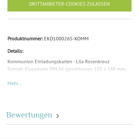
DRITTANBIETER-COOKIES ZULASSEN
Produktnummer:
EKD100026S-KOMM
Details:
Kommunion Einladungskarten - Lila Rosenkreuz
Format: Klappkarte DIN A6 (geschlossen 105 x 148 mm,
offen 210 x 148 mm)
Mehr ..
Material: Abhängig von Papierauswahl
Inkl. Druck Ihrer Texte
Passende Briefumschläge: DIN C6 (162 x 114 mm) -
Umschläge sind nicht Teil des Lieferumfangs und müssen
Bewertungen
separat bestellt werden.
Format:
Klappkarte DIN A6 hoch