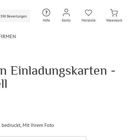
3398 Bewertungen
Hilfe
Konto
Merkliste
Warenkorb
FIRMEN
n Einladungskarten -
Hochzeit Extras
Hochzeit Briefumschläge
ll
Personalisierte Hochzeit
Umschläge
Gastgeschenke Hochzeit
Briefpapier Hochzeit
Hochzeitsdekoration
l bedruckt
, Mit Ihrem Foto
Flaschenetiketten
Hochzeit