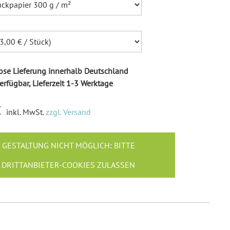
Ballonkarten Hochzeit
Hochzeitsspiele
Empfängeraufkleber
Hochzeit
Absenderaufkleber
se Lieferung innerhalb Deutschland
Hochzeit
erfügbar, Lieferzeit 1-3 Werktage
Hochzeit Ringkissen / -
Boxen
€
inkl. MwSt.
zzgl. Versand
Willkommensschilder
GESTALTUNG NICHT MÖGLICH: BITTE
DRITTANBIETER-COOKIES ZULASSEN