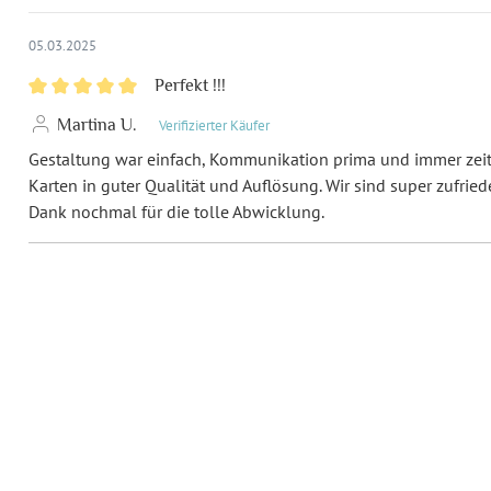
Einladungskarten rechtzeitig i
05.03.2025
Format:
DI
Perfekt !!!
Highlights:
Ind
Martina U.
Verifizierter Käufer
Gestaltung war einfach, Kommunikation prima und immer zeit
Inklusiv-Leistungen:
Ink
Karten in guter Qualität und Auflösung. Wir sind super zufrie
Dank nochmal für die tolle Abwicklung.
Foto:
Mit
Ecken:
Spi
Material:
Bil
Porto pro Stück:
Sta
De
EAN:
42