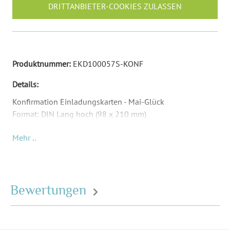
DRITTANBIETER-COOKIES ZULASSEN
Produktnummer:
EKD100057S-KONF
Details:
Konfirmation Einladungskarten - Mai-Glück
Format: DIN Lang hoch (98 x 210 mm)
Material: Abhängig von Papierauswahl
Mehr ..
Inkl. Druck Ihrer Texte und Ihrem Foto
Passende Briefumschläge: DIN Lang (220 x 110 mm) -
Umschläge sind nicht Teil des Lieferumfangs und müssen
separat bestellt werden.
Bewertungen
Format:
DIN Lang hoch (98 x 210
mm)