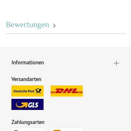
diesen Preis können Sie mit
der Deutschen Post
innerhalb Deutschland
Bewertungen
versenden
EAN:
4251069606054
Informationen
Versandarten
Zahlungsarten