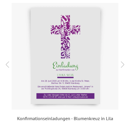
Diese Einladungskarten sind auch als
Kommunionseinladungen in unserem Shop verfügbar.
Format:
DIN A6 quer (148 x 105 mm)
Highlights:
Individuell bedruckt
, Mit
Ihrem Foto
Inklusiv-Leistungen:
Inkl. Druck Ihrer Texte
Foto:
Mit Foto
Ecken:
Spitze Ecken
Material:
Bilderdruckpapier 300 g /
m²
, Naturpapier 300 g / m²
Konfirmationseinladungen - Blumenkreuz in Lila
Porto pro Stück:
Standardbrief 0,95 € - für