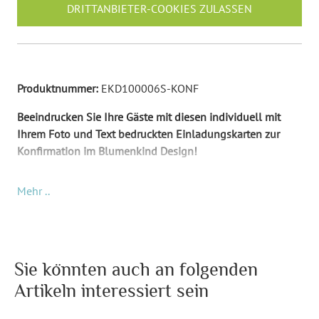
DRITTANBIETER-COOKIES ZULASSEN
Produktnummer:
EKD100006S-KONF
Beeindrucken Sie Ihre Gäste mit diesen individuell mit
Ihrem Foto und Text bedruckten Einladungskarten zur
Konfirmation im Blumenkind Design!
Diese Konfirmationseinladungen sind in einem
Mehr ..
Blumenkind Design. Sie sind in den Farben Grau / Weiß,
Rosa und Dunkelblau. Die bedruckte Schrift ist ebenfalls
in Dunkelblau und Rosa. Auf der Karte (Vorder- und
Rückseite) sind Illustrationen von Blumenranken, sowie
einem Karomuster mit Herzen im Hintergrund.
Auf die
Sie könnten auch an folgenden
Vorderseite kommt Ihr gewünschter Inhalt (Foto und Text)
Artikeln interessiert sein
und ersetzt das Muster. Auf der Rückseite steht das Wort
"Einladung".