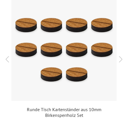
werden auf hochwertigen 300g/qm Papier gedruckt. Sie
besitzen abgerundete Ecken.
Format:
Klappkarte DIN Lang hoch
(geschlossen 99 x 210 mm,
offen 198 x 210 mm)
Highlights:
Abgerundete Ecken
,
Individuell bedruckt
,
Klappkarte
Inklusiv-Leistungen:
Inkl. Druck Ihrer Texte
Material:
Bilderdruckpapier 300 g /
m²
, Naturpapier 300 g / m²
Runde Tisch Kartenständer aus 10mm
EAN:
4251069630844
Birkensperrholz Set