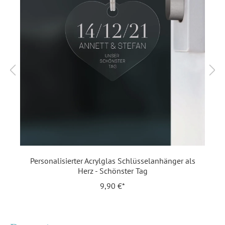
Highlights:
Individuell lasergraviert
, Mit
Schlüsselring
, Transparent
,
laserpolierte Kante
Inklusiv-Leistungen:
Inkl. Gravur Ihrer Inhalte
Motiv:
Unendlichkeit
Personalisierung:
Lasergravur
Material:
Acrylglas 3 mm
EAN:
4251926325937
Personalisierter Acrylglas Schlüsselanhänger als
Herz - Schönster Tag
9,90 €*