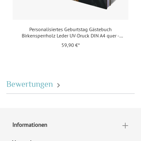
Format:
Quer (302 x 215 mm) -
Holzcover Buch DIN A4
Personalisiertes Geburtstag Gästebuch
Highlights:
Als Fotoalbum geeignet
,
Birkensperrholz Leder UV-Druck DIN A4 quer -
Oldtimer
Echtes Leder
, Gut zum
59,90 €*
Beschriften
, Hochwertiges
Naturpapier
, Holzcover
,
Individuell bedruckt
, Mit
Ihrem Foto
, Ringmechanik
,
Verschließbar
Bewertungen
Inklusiv-Leistungen:
Inkl. Druck Ihrer Texte und
Ihrem Foto
Motiv:
freigestellt
Informationen
Personalisierung:
UV-Druck