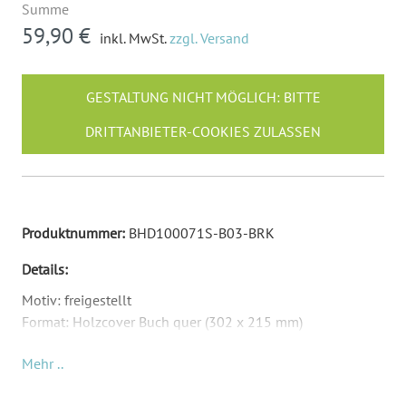
Summe
59,90 €
inkl. MwSt.
zzgl. Versand
GESTALTUNG NICHT MÖGLICH: BITTE
DRITTANBIETER-COOKIES ZULASSEN
Produktnummer:
BHD100071S-B03-BRK
Details:
Motiv: freigestellt
Format: Holzcover Buch quer (302 x 215 mm)
Material: Birkensperrholz und Echt-Leder
Mehr ..
Inkl. Druck Ihrer Inhalte
Die Anzahl und Art der Blätter können Sie selber