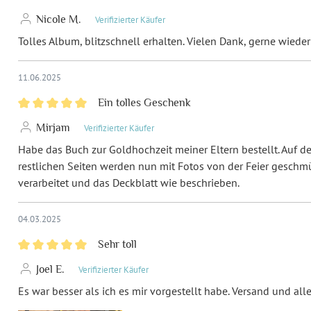
Holzcover und Holzrückseite is
Nicole M.
Verifizierter Käufer
Da Holz ein Naturprodukt ist 
Tolles Album, blitzschnell erhalten. Vielen Dank, gerne wieder
und Gravur kommen.
11.06.2025
Ringbindung
: Es passen max. 1
automatisch größere Ringe bei.
Ein tolles Geschenk
Lederbindung
: Es passen max. 
Mirjam
Verifizierter Käufer
Habe das Buch zur Goldhochzeit meiner Eltern bestellt. Auf de
Holzbindung
: Es passen max. 7
restlichen Seiten werden nun mit Fotos von der Feier geschmü
Klarsichtfolien
passen in diese
verarbeitet und das Deckblatt wie beschrieben.
Bindungsart:
Ho
04.03.2025
Sehr toll
Format:
Que
Joel E.
Verifizierter Käufer
Highlights:
Gut
Es war besser als ich es mir vorgestellt habe. Versand und alle
Ind