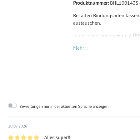
Produktnummer:
BHL100143S
Bei allen Bindungsarten lassen
austauschen.
Innenseiten sind im Format
DIN
Lochers gelocht.
Mehr ..
Mit Lasergravur: Ein Laser
brenn
Daher kommt der dunkle Farbton
Produktionsart lässt sich daher
Nussbaum Furnier
: Ein dunkle
intensiven Maserung und eine
Bambus
: Eine schnell wachsen
Bewertungen nur in der aktuellen Sprache anzeigen.
und eine starke gestreifte Mase
Birkensperrholz
: Ein heimische
20.07.2026
und mild bei dieser Holzart.
Alles super!!!