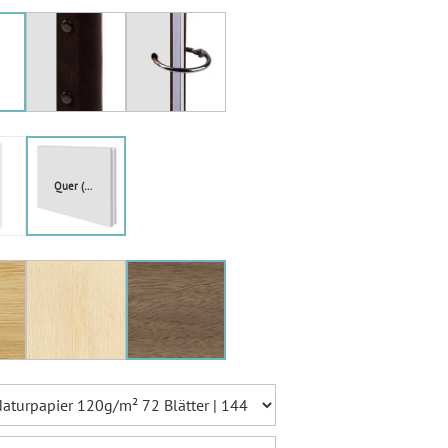
Ballonkarten Hochzeit
Hochzeitsspiele
Empfängeraufkleber
Hochzeit
Absenderaufkleber
Hochzeit
Hochzeit Ringkissen / -
Boxen
Willkommensschilder