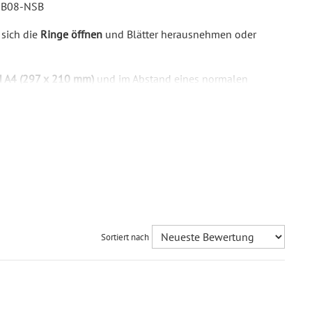
-B08-NSB
 sich die
Ringe öffnen
und Blätter herausnehmen oder
 A4 (297 x 210 mm)
und im Abstand eines normalen
t präzise Ihre Inhalte in die Oberfläche des Holzes ein
.
 mit einem tollen Kontrast zustande. Bei dieser
 die Gravurfarbe nicht anpassen.
s Holz mit gleichmäßiger Farbe sowie einer schönen
m HDF-Kern.
de und nachhaltige Holzart. Eine helle gelbliche Oberfläche
Sortiert nach
rung.
s und sehr helles Holz. Die Maserung ist sehr gleichmäßig