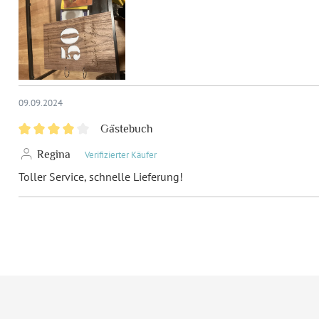
Inklusiv-Leistungen:
Ink
Personalisierung:
Las
Extras:
Co
09.09.2024
Material:
Nu
Gästebuch
Regina
Verifizierter Käufer
EAN:
42
Toller Service, schnelle Lieferung!