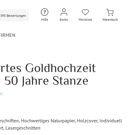
3395 Bewertungen
Hilfe
Konto
Merkliste
Warenkorb
FIRMEN
ertes Goldhochzeit
Hochzeit Extras
Hochzeit Briefumschläge
 50 Jahre Stanze
Personalisierte Hochzeit
Umschläge
en
Gastgeschenke Hochzeit
Briefpapier Hochzeit
Hochzeitsdekoration
schriften
, Hochwertiges Naturpapier
, Holzcover
, Individuell
Flaschenetiketten
rt
, Lasergeschnitten
Hochzeit