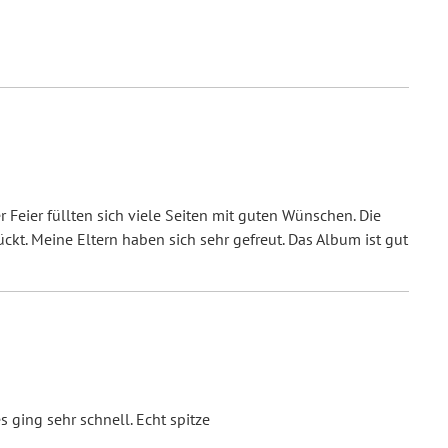
t jeweils
3mm
Dick.
kann es zu Abweichungen von der dargestellten Maserung
44 Blätter hinein. Bei hoher Blätteranzahl legen wir
72 Blätter hinein. Mehr sind nicht möglich.
r Feier füllten sich viele Seiten mit guten Wünschen. Die
2 Blätter hinein. Mehr sind nicht möglich.
ckt. Meine Eltern haben sich sehr gefreut. Das Album ist gut
s Buch
nicht
hinein, diese würden überstehen.
lzbindung
r (302 x 215 mm) - Holzcover Buch DIN A4
 zum Beschriften
, Hochwertiges Naturpapier
, Holzcover
,
s ging sehr schnell. Echt spitze
ividuell lasergraviert
, Lasergeschnitten