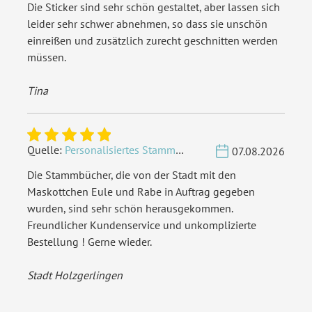
Die Sticker sind sehr schön gestaltet, aber lassen sich
Lasergeschnitten
leider sehr schwer abnehmen, so dass sie unschön
einreißen und zusätzlich zurecht geschnitten werden
Inklusiv-Leistungen:
Inkl. Gravur Ihrer Inhalte
müssen.
Personalisierung:
Lasergravur
Tina
Extras:
Cover-Sonderform
Material:
Birkensperrholz
Quelle:
Personalisiertes Stammbuch - Eigene Gravurdatei hochladen
07.08.2026
Die Stammbücher, die von der Stadt mit den
EAN:
4251926337343
Maskottchen Eule und Rabe in Auftrag gegeben
wurden, sind sehr schön herausgekommen.
Freundlicher Kundenservice und unkomplizierte
Bestellung ! Gerne wieder.
Stadt Holzgerlingen