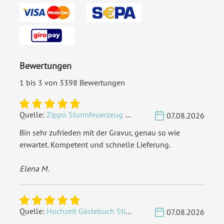
Bei hoher Blätteranzahl legen wir automatisch größere
Ringe bei.
Lederbindung
: Es passen max. 25 Blätter Fotokarton
hinein. Mehr sind nicht möglich.
Bewertungen
Holzbindung
: Es passen max. 25 Blätter Fotokarton hinein.
Mehr sind nicht möglich.
1 bis 3 von 3398 Bewertungen
Klarsichtfolien
passen in dieses Buch
nicht
hinein, diese
würden überstehen.
Quelle:
Zippo Sturmfeuerzeug Chrom - Verzierte Initialen
07.08.2026
Bin sehr zufrieden mit der Gravur, genau so wie
Bindungsart:
Ringbindung
erwartet. Kompetent und schnelle Lieferung.
Format:
Quer (302 x 215 mm) -
Elena M.
Holzcover Buch DIN A4
Highlights:
Hochwertiger dicker
Fotokarton
, Holzcover
,
Quelle:
Hochzeit Gästebuch Sticker 40 Fragen - Weiß
07.08.2026
Individuell lasergraviert
,