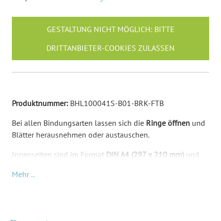
GESTALTUNG NICHT MÖGLICH: BITTE
DRITTANBIETER-COOKIES ZULASSEN
Produktnummer:
BHL100041S-B01-BRK-FTB
Bei allen Bindungsarten lassen sich die
Ringe öffnen
und
Blätter herausnehmen oder austauschen.
Innenseiten sind im Format
DIN A4 (297 x 210 mm)
und
im Abstand eines normalen Lochers gelocht.
Mehr ..
Mit Lasergravur: Ein Laser
brennt präzise Ihre Inhalte in
die Oberfläche des Holzes ein
. Daher kommt der dunkle
Farbton mit einem tollen Kontrast zustande. Bei dieser