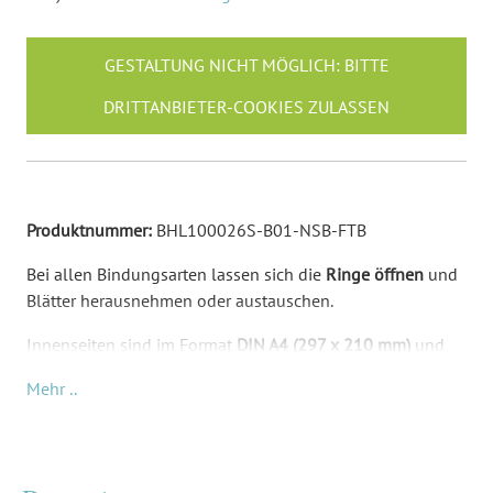
GESTALTUNG NICHT MÖGLICH: BITTE
DRITTANBIETER-COOKIES ZULASSEN
Produktnummer:
BHL100026S-B01-NSB-FTB
Bei allen Bindungsarten lassen sich die
Ringe öffnen
und
Blätter herausnehmen oder austauschen.
Innenseiten sind im Format
DIN A4 (297 x 210 mm)
und
im Abstand eines normalen Lochers gelocht.
Mehr ..
Mit Lasergravur: Ein Laser
brennt präzise Ihre Inhalte in
die Oberfläche des Holzes ein
. Daher kommt der dunkle
Farbton mit einem tollen Kontrast zustande. Bei dieser