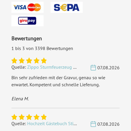
Bei hoher Blätteranzahl legen wir automatisch größere
Ringe bei.
Lederbindung
: Es passen max. 25 Blätter Fotokarton
hinein. Mehr sind nicht möglich.
Bewertungen
Holzbindung
: Es passen max. 25 Blätter Fotokarton hinein.
Mehr sind nicht möglich.
1 bis 3 von 3398 Bewertungen
Klarsichtfolien
passen in dieses Buch
nicht
hinein, diese
würden überstehen.
Quelle:
Zippo Sturmfeuerzeug Chrom - Verzierte Initialen
07.08.2026
Bin sehr zufrieden mit der Gravur, genau so wie
Bindungsart:
Ringbindung
erwartet. Kompetent und schnelle Lieferung.
Format:
Quer (302 x 215 mm) -
Elena M.
Holzcover Buch DIN A4
Highlights:
Hochwertiger dicker
Fotokarton
, Holzcover
,
Quelle:
Hochzeit Gästebuch Sticker 40 Fragen - Weiß
07.08.2026
Individuell lasergraviert