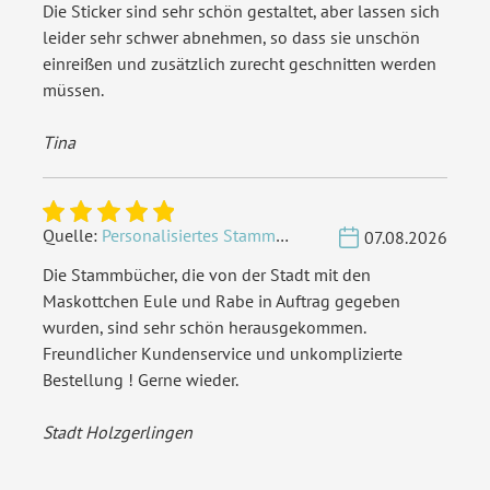
Die Sticker sind sehr schön gestaltet, aber lassen sich
leider sehr schwer abnehmen, so dass sie unschön
Inklusiv-Leistungen:
Inkl. Gravur Ihrer Inhalte
einreißen und zusätzlich zurecht geschnitten werden
müssen.
Personalisierung:
Lasergravur
Tina
Material:
Nussbaum Furnier und HDF
EAN:
4251926334281
Quelle:
Personalisiertes Stammbuch - Eigene Gravurdatei hochladen
07.08.2026
Die Stammbücher, die von der Stadt mit den
Maskottchen Eule und Rabe in Auftrag gegeben
wurden, sind sehr schön herausgekommen.
Freundlicher Kundenservice und unkomplizierte
Bestellung ! Gerne wieder.
Stadt Holzgerlingen