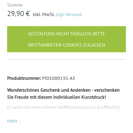
Summe
29,90 €
inkl. MwSt.
zzgl. Versand
GESTALTUNG NICHT MÖGLICH: BITTE
DRITTANBIETER-COOKIES ZULASSEN
Produktnummer:
PID100013S-A3
Wunderschönes Geschenk und Andenken - verschenken
Sie Freude mit diesem individuellen Kunstdruck!
Es wird mit einer echten Heißfolienprägung großflächig
gedruckt. Damit wird es zu einem echten Blickfänger.
Mehr ..
Wählbare Größen: DIN A4 (297 x 210 mm) und DIN A3
(420 x 297 mm).