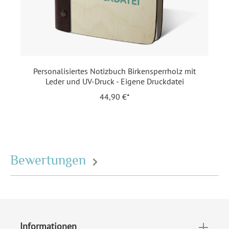
Bindungsart:
Lederbindung
Format:
Notizbuch hoch (158 x 222
mm)
Highlights:
Individuell bedruckt
Personalisiertes Notizbuch Birkensperrholz mit
Leder und UV-Druck - Eigene Druckdatei
Inklusiv-Leistungen:
Inkl. Druck Ihrer Texte
44,90 €*
Motiv:
Modernes Aquarell
Personalisierung:
UV-Druck
Bewertungen
Material:
Birkensperrholz
EAN:
4251926319363
Informationen