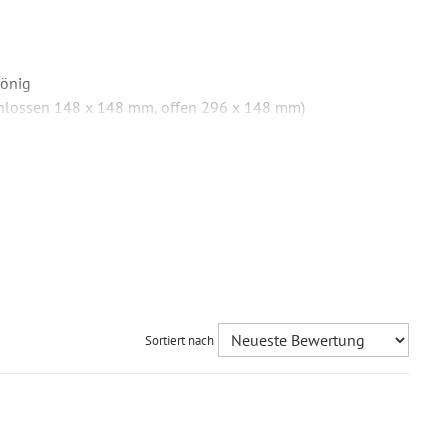
könig
schlossen 148 x 148 mm, offen 296 x 148 mm)
auswahl
rat (155 x 155 mm) - Umschläge sind nicht Teil des
rat bestellt werden.
arfalz Quadrat quer (geschlossen 148 x 148 mm, offen
6 x 148 mm)
Sortiert nach
ividuell bedruckt
, Klappkarte
, Mit Ihrem Foto
l. Druck Ihrer Texte
 Foto