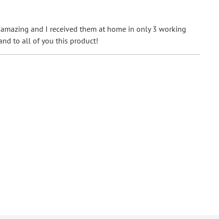
tze Ecken
e amazing and I received them at home in only 3 working
and to all of you this product!
derdruckpapier 300 g / m²
, Naturpapier 300 g / m²
ßbrief 1,80 € - für diesen Preis können Sie mit der
utschen Post innerhalb Deutschland versenden
51560605570