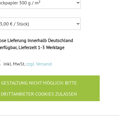
Ballonkarten Hochzeit
Hochzeitsspiele
Empfängeraufkleber
Hochzeit
Absenderaufkleber
se Lieferung innerhalb Deutschland
Hochzeit
erfügbar, Lieferzeit 1-3 Werktage
Hochzeit Ringkissen / -
Boxen
€
inkl. MwSt.
zzgl. Versand
Willkommensschilder
GESTALTUNG NICHT MÖGLICH: BITTE
DRITTANBIETER-COOKIES ZULASSEN