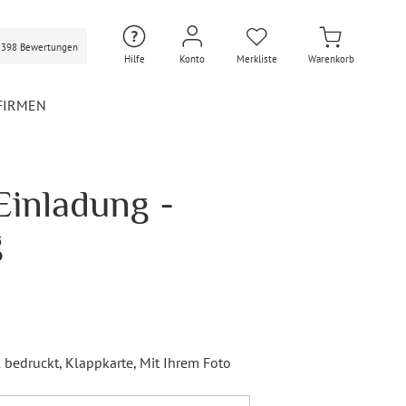
3398 Bewertungen
Hilfe
Konto
Merkliste
Warenkorb
FIRMEN
Einladung -
Hochzeit Extras
Hochzeit Briefumschläge
g
Personalisierte Hochzeit
Umschläge
Gastgeschenke Hochzeit
Briefpapier Hochzeit
Hochzeitsdekoration
l bedruckt
, Klappkarte
, Mit Ihrem Foto
Flaschenetiketten
Hochzeit