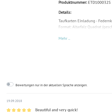
Produktnummer:
ETD100032S
Details:
Taufkarten Einladung - Federn
Format: Altarfalz Quadrat (ge
Material: Abhängig von Papier
Mehr ..
Inkl. Druck Ihrer Texte
Passende Briefumschläge: Quad
Lieferumfangs und müssen sepa
Format:
Alt
29
Bewertungen nur in der aktuellen Sprache anzeigen.
Highlights:
Ind
Inklusiv-Leistungen:
Ink
19.09.2018
Beautiful and very quick!
Foto:
Mit