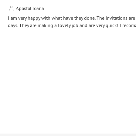
Apostol Ioana
Ecken:
Spi
I am very happy with what have they done. The invitations ar
days. They are making a lovely job and are very quick! I recom
Material:
Bil
Porto pro Stück:
Gro
De
EAN:
42