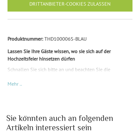
DRITTANBIETER-COOKIES ZULASSEN
Produktnummer:
THD100006S-BLAU
Lassen Sie Ihre Gäste wissen, wo sie sich auf der
Hochzeitsfeier hinsetzen dürfen
Schnallen Sie sich bitte an und beachten Sie die
Sicherheitsanweisungen! Diese Party wird wild! Aber
Mehr ..
vergessen Sie nicht, Ihren Gästen den Sitzplatz
mitzuteilen.
Die Tischkarte zeigt ein Muster von blauen Punkten auf
einem dunkelblauen Hintergrund. Auf der Vorderseite sieht
Sie könnten auch an folgenden
man das Logo der fiktiven Fluggesellschaft "Party Airlines",
Artikeln interessiert sein
darunter befindet sich ein Feld, in welchem der Name des
Passagiers, also Ihres Hochzeitsgastes, stehen wird. Die