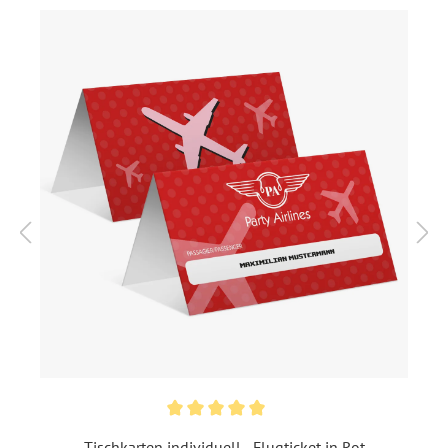
Rückseite zeigt ein großes stilisiertes Flugzeug und zwei
kleinere, die transparenter gehalten sind.
Diese Karten sind im Tischkarten-Format (aufgestellt 90 x
50 mm, offen 90 x 100 mm) und werden auf
hochwertigem 300g/qm Papier gedruckt. Sie besitzen eine
Rille und können damit geklappt und aufgestellt werden.
Format:
Tischkarte (aufgestellt 90 x
50 mm, offen 90 x 100 mm)
Highlights:
Aufstellbare Tischkarte
,
Individuell bedruckt
Inklusiv-Leistungen:
Inkl. Druck Ihrer Texte
Material:
Bilderdruckpapier 300 g /
m²
, Naturpapier 300 g / m²
Tischkarten individuell - Flugticket in Rot