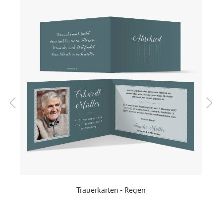
werden, indem Sie diesen Absatz weglassen oder durch
einen Trauerspruch oder Zitat ersetzen.
Wir haben auch die passenden Trauer Danksagungskarten
und Sterbebilder in selben Motiv in unserem Shop.
Diese Trauerkarten sind im Format Klappkarte Quadrat
(geschlossen 148 x 148 mm, offen 296 x 148 mm) und
werden auf hochwertigen 300g/qm Papier gedruckt.
Format:
Klappkarte Quadrat quer
(geschlossen 148 x 148 mm,
offen 296 x 148 mm)
Highlights:
Individuell bedruckt
,
Klappkarte
, Mit Ihrem Foto
Trauerkarten - Regen
Inklusiv-Leistungen:
Inkl. Druck Ihrer Texte und
Ihrem Foto