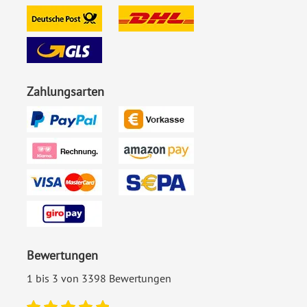
Ecken:
Spitze Ecken
Material:
Bilderdruckpapier 300 g /
m²
Zahlungsarten
EAN:
4251560622669
Bewertungen
1 bis 3 von 3398 Bewertungen