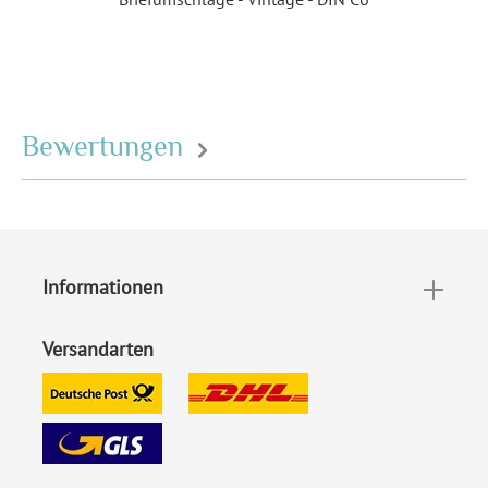
m²
, Naturpapier 300 g / m²
Porto pro Stück:
Standardbrief 0,95 € - für
diesen Preis können Sie mit
der Deutschen Post
Bewertungen
innerhalb Deutschland
versenden
EAN:
4251069622849
Informationen
Versandarten