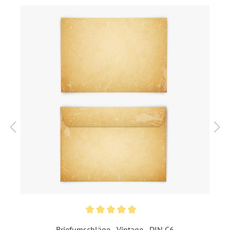
Diese Weihnachtskarten sind im Format DIN A6 (148 x 105
mm) und werden auf hochwertigen 300g/qm Papier
gedruckt.
Format:
DIN A6 hoch (105 x 148
mm)
Highlights:
Individuell bedruckt
, Mit
Ihrem Foto
Inklusiv-Leistungen:
Inkl. Druck Ihrer Texte und
Ihrem Foto
Foto:
Mit Foto
Ecken:
Spitze Ecken
Material:
Bilderdruckpapier 300 g /
Briefumschläge - Vintage - DIN C6