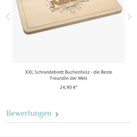
Format:
Schneidebrett (Breite 42 cm,
Höhe 24,5 cm, Tiefe 1,5 cm)
Highlights:
Abgerundete Ecken
,
Griffloch
, Nicht
spülmaschinengeeignet
,
Saftrille
, Schnittfest
Motiv:
die Beste Frau der Welt
XXL Schneidebrett Buchenholz - die Beste
Personalisierung:
Keine
Freundin der Welt
24,90 €*
Material:
Buchenholz
EAN:
4251926318830
Bewertungen