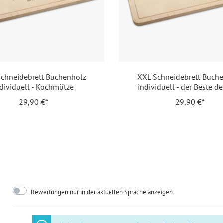
Inklusiv-Leistungen:
Ink
Motiv:
Wa
Personalisierung:
Las
chneidebrett Buchenholz
XXL Schneidebrett Buch
ndividuell - Kochmütze
individuell - der Beste de
Material:
Bu
29,90 €*
29,90 €*
EAN:
42
Bewertungen nur in der aktuellen Sprache anzeigen.