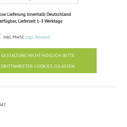
Ballonkarten Hochzeit
Hochzeitsspiele
se Lieferung innerhalb Deutschland
Empfängeraufkleber
erfügbar, Lieferzeit 1-3 Werktage
Hochzeit
Absenderaufkleber
€
inkl. MwSt.
zzgl. Versand
Hochzeit
Hochzeit Ringkissen / -
GESTALTUNG NICHT MÖGLICH: BITTE
Boxen
Willkommensschilder
DRITTANBIETER-COOKIES ZULASSEN
H47