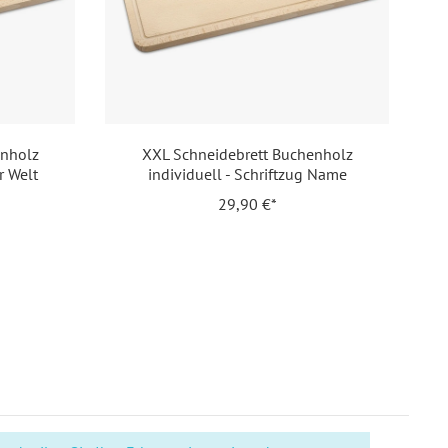
l. Gravur Ihrer Inhalte
ppen
ergravur
enholz
XXL Schneidebrett Buchenholz
r Welt
individuell - Schriftzug Name
chenholz
29,90 €*
51926318922