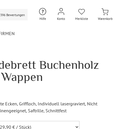
3396 Bewertungen
Hilfe
Konto
Merkliste
Warenkorb
FIRMEN
debrett Buchenholz
Hochzeit Extras
Hochzeit Briefumschläge
 - Wappen
Personalisierte Hochzeit
Umschläge
Gastgeschenke Hochzeit
Briefpapier Hochzeit
te Ecken
, Griffloch
, Individuell lasergraviert
, Nicht
Hochzeitsdekoration
inengeeignet
, Saftrille
, Schnittfest
Flaschenetiketten
Hochzeit