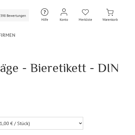
3398 Bewertungen
Hilfe
Konto
Merkliste
Warenkorb
FIRMEN
äge - Bieretikett - DIN
Hochzeit Extras
Hochzeit Briefumschläge
Personalisierte Hochzeit
Umschläge
Gastgeschenke Hochzeit
Briefpapier Hochzeit
Hochzeitsdekoration
Flaschenetiketten
Hochzeit