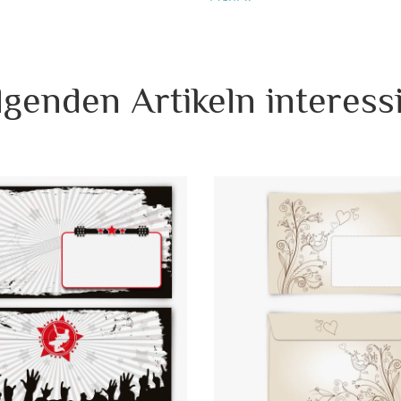
Das Format dieser Briefumschlä
Karten im Format DIN A6 148 x
Wenn Sie diese Briefumschläg
lgenden Artikeln interessi
werden diese zusammen versende
Einladungskarten Ihre Texte + 
Einladungskarten bestellen, er
nächster Werktag).
Format:
DI
Motiv:
Wu
Material:
Pap
Porto pro Stück:
Sta
De
EAN:
42