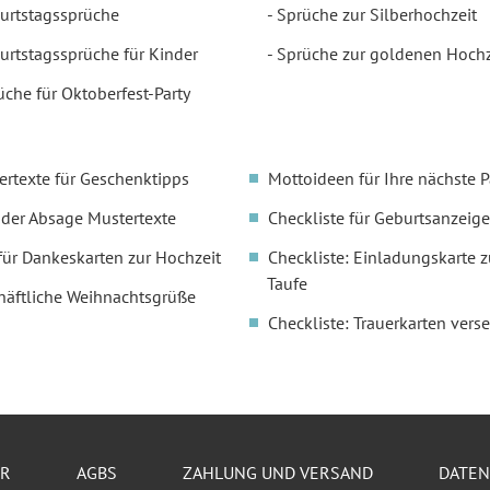
urtstagssprüche
Sprüche zur Silberhochzeit
urtstagssprüche für Kinder
Sprüche zur goldenen Hochz
üche für Oktoberfest-Party
ertexte für Geschenktipps
Mottoideen für Ihre nächste P
oder Absage Mustertexte
Checkliste für Geburtsanzeige
für Dankeskarten zur Hochzeit
Checkliste: Einladungskarte z
Taufe
häftliche Weihnachtsgrüße
Checkliste: Trauerkarten vers
ER
AGBS
ZAHLUNG UND VERSAND
DATE