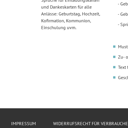
Sprüche für Einladungskarten
Geb
und Dankeskarten für alle
Anlässe: Geburtstag, Hochzeit,
Geb
Kofirmation, Kommunion,
Spr
Einschulung uvm.
Must
Zu- 
Text 
Gesc
IMPRESSUM
WIDERRUFSRECHT FÜR VERBRAUCH