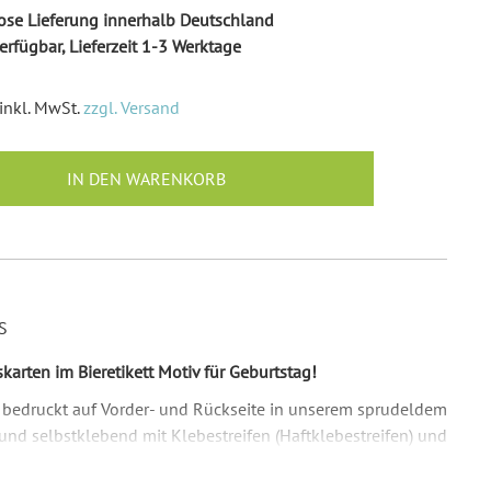
Ballonkarten Hochzeit
se Lieferung innerhalb Deutschland
Hochzeitsspiele
erfügbar, Lieferzeit 1-3 Werktage
Empfängeraufkleber
Hochzeit
inkl. MwSt.
zzgl. Versand
Absenderaufkleber
Hochzeit
IN DEN WARENKORB
Hochzeit Ringkissen / -
Boxen
Willkommensschilder
S
arten im Bieretikett Motiv für Geburtstag!
g bedruckt auf Vorder- und Rückseite in unserem sprudeldem
 und selbstklebend mit Klebestreifen (Haftklebestreifen) und