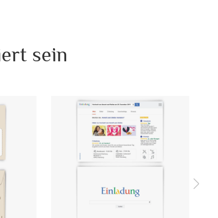
ge ist DIN C6 (162 x 114 mm) - damit passen all unsere
 105 mm in diesen Umschlag hinein.
e zusammen mit den passenden Einladungskarten bestellen,
ert sein
t. Somit werden wir erst versenden, sobald wir für die
Druckfreigabe haben. Sollten Sie diese Briefumschläge ohne
folgt der Versand schnellstmöglich (selber oder max.
N C6 quer (162 x 114 mm)
nschname
ier 80 g / m²
ndardbrief 0,95 € - für diesen Preis können Sie mit der
utschen Post innerhalb Deutschland versenden
51069626335