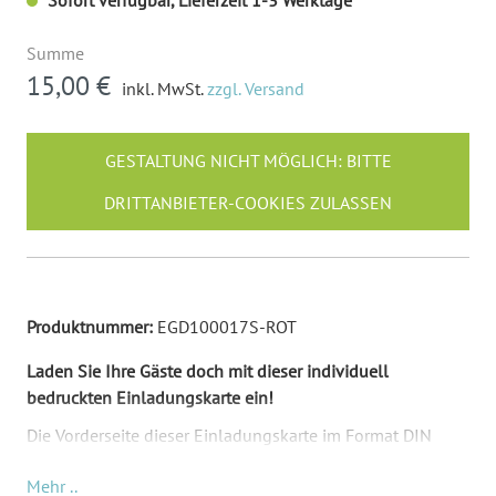
Summe
15,00 €
inkl. MwSt.
zzgl. Versand
GESTALTUNG NICHT MÖGLICH: BITTE
DRITTANBIETER-COOKIES ZULASSEN
Produktnummer:
EGD100017S-ROT
Laden Sie Ihre Gäste doch mit dieser individuell
bedruckten Einladungskarte ein!
Die Vorderseite dieser Einladungskarte im Format DIN
Lang wird mit Ihrem gewünschten Text bedruckt. Die
Mehr ..
Rückseite ist bedruckt mit einer Illustration dem Wort