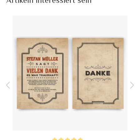
Artikeln interessiert sein
Format:
DIN Lang quer (210 x 98
mm)
Highlights:
Individuell bedruckt
Inklusiv-Leistungen:
Inkl. Druck Ihrer Texte
Foto:
Ohne Foto
Ecken:
Spitze Ecken
Material:
Bilderdruckpapier 300 g /
m²
, Naturpapier 300 g / m²
Porto pro Stück:
Standardbrief 0,95 € - für
diesen Preis können Sie mit
der Deutschen Post
innerhalb Deutschland