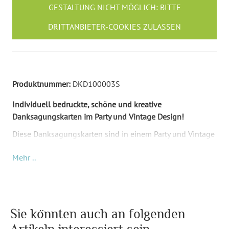
GESTALTUNG NICHT MÖGLICH: BITTE
DRITTANBIETER-COOKIES ZULASSEN
Produktnummer:
DKD100003S
Individuell bedruckte, schöne und kreative
Danksagungskarten im Party und Vintage Design!
Diese Danksagungskarten sind in einem Party und Vintage
Design. Farblich sind sie Beige, Rot und Schwarz. Diese
Mehr ..
Karten passen perfekt für die Einladungskarten Party /
Vintage im selben Design. Ihr Wunschtext kommt auf die
Vorderseite und ersetzt das Muster. Auf der Rückseite ist
eine Illustration von tanzenden Menschen und der
Schriftzug "Vielen Dank" in Weiß. Der selbe Schriftzug
Sie könnten auch an folgenden
findet sich auch auf der Vorderseite wieder.