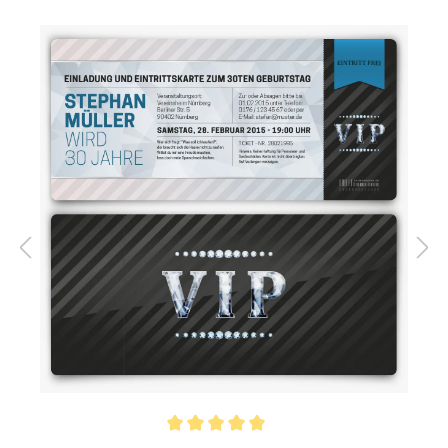
Highlights:
Abgerundete Ecken
,
Individuell bedruckt
Inklusiv-Leistungen:
Inkl. Druck Ihrer Texte
Foto:
Ohne Foto
Ecken:
Abgerundete Ecken
Material:
Bilderdruckpapier 300 g /
m²
, Naturpapier 300 g / m²
Porto pro Stück:
Standardbrief 0,95 € - für
diesen Preis können Sie mit
der Deutschen Post
innerhalb Deutschland
versenden