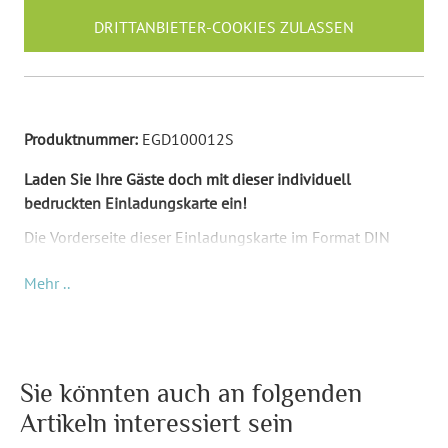
DRITTANBIETER-COOKIES ZULASSEN
Produktnummer:
EGD100012S
Laden Sie Ihre Gäste doch mit dieser individuell
bedruckten Einladungskarte ein!
Die Vorderseite dieser Einladungskarte im Format DIN
Lang wird mit Ihrem gewünschten Text bedruckt. Die
Mehr ..
Rückseite ist bedruckt mit einer Illustration und dem Wort
"Einladung". Die Ecken sind abgerundet. Mit dieser
außergewöhnlichen Einladungskarte beeindrucken Sie
sicherlich Ihre Gäste!
Sie könnten auch an folgenden
Format:
DIN Lang quer (210 x 98
Artikeln interessiert sein
mm)