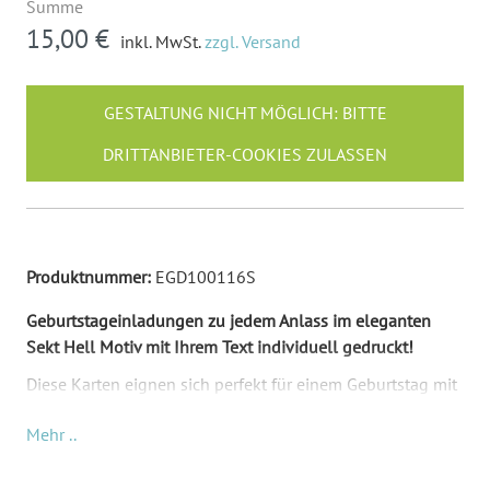
Summe
15,00 €
inkl. MwSt.
zzgl. Versand
GESTALTUNG NICHT MÖGLICH: BITTE
DRITTANBIETER-COOKIES ZULASSEN
Produktnummer:
EGD100116S
Geburtstageinladungen zu jedem Anlass im eleganten
Sekt Hell Motiv mit Ihrem Text individuell gedruckt!
Diese Karten eignen sich perfekt für einem Geburtstag mit
Sektempfang oder zu einer Silvesterparty. Die Karte ist
Mehr ..
sehr elegant mit den Farben Schwarz, Gold und hellem
Beige. Ihr Wunschtext kommt auf die Vorderseite und
ersetzt unseren Mustertext. Besonderes ins Auge fällt die