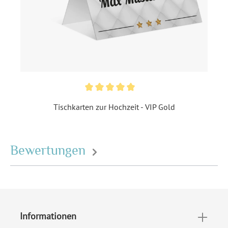
Motiv:
Wunschname
Material:
Papier 80 g / m²
Porto pro Stück:
Standardbrief 0,95 € - für
diesen Preis können Sie mit
der Deutschen Post
innerhalb Deutschland
versenden
Tischkarten zur Hochzeit - VIP Gold
EAN:
4251069619429
Bewertungen
Informationen