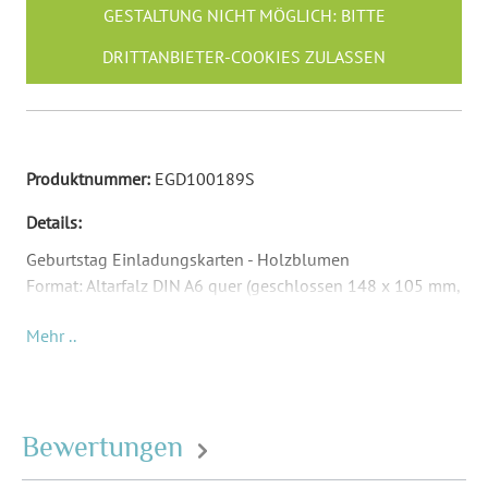
GESTALTUNG NICHT MÖGLICH: BITTE
DRITTANBIETER-COOKIES ZULASSEN
Produktnummer:
EGD100189S
Details:
Geburtstag Einladungskarten - Holzblumen
Format: Altarfalz DIN A6 quer (geschlossen 148 x 105 mm,
offen 296 x 105 mm)
Mehr ..
Material: Abhängig von Papierauswahl
Inkl. Druck Ihrer Texte und Ihrem Foto
Passende Briefumschläge: DIN C6 (162 x 114 mm) -
Umschläge sind nicht Teil des Lieferumfangs und müssen
Bewertungen
separat bestellt werden.
Für jedes Alter geeignet. Die "30" auf der Außenseite lässt