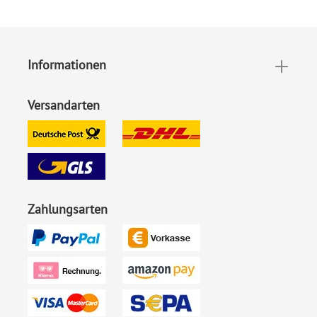
sich auch anpassen.
Format:
Altarfalz DIN A6 quer
Informationen
(geschlossen 148 x 105 mm,
offen 296 x 105 mm)
Versandarten
Highlights:
Individuell bedruckt
,
Klappkarte
, Mit Ihrem Foto
Inklusiv-Leistungen:
Inkl. Druck Ihrer Texte und
Ihrem Foto
Zahlungsarten
Foto:
Mit Foto
Ecken:
Spitze Ecken
Material:
Bilderdruckpapier 300 g /
m²
, Naturpapier 300 g / m²