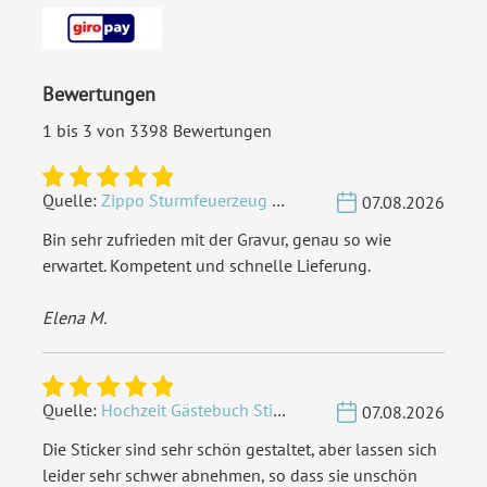
Porto pro Stück:
Standardbrief 0,95 € - für
diesen Preis können Sie mit
Bewertungen
der Deutschen Post
innerhalb Deutschland
1 bis 3 von 3398 Bewertungen
versenden
Quelle:
Zippo Sturmfeuerzeug Chrom - Verzierte Initialen
EAN:
4251560678208
07.08.2026
Bin sehr zufrieden mit der Gravur, genau so wie
erwartet. Kompetent und schnelle Lieferung.
Elena M.
Quelle:
Hochzeit Gästebuch Sticker 40 Fragen - Weiß
07.08.2026
Die Sticker sind sehr schön gestaltet, aber lassen sich
leider sehr schwer abnehmen, so dass sie unschön